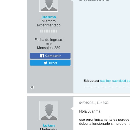
juanma
Miembro
experimentado
Fecha de Ingreso:
mar
Mensajes:
289
Compartir
Tweet
Etiquetas:
sap btp
,
sap cloud c
04/06/2021, 11:42:32
Hola Juanma,
ese error típicamente es porque
debería funcionarte sin problem
koken
Moderador