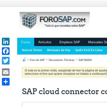
Foros
Artículos
Empleos SAP
Manuales S
LinkedIn
Nuevos Temas
Mensajes de Hoy
Quién Está En Línea
Facebook
Foro de SAP
Discusiones Técnicas
SAP BASIS
Twitter
Si esta es tu primer visita, asegúrate de leer la página de ayud
seleccione el foro que quiere visualizar en listado a continuació
Email
SAP cloud connector c
Share