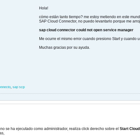
Hola!
cómo están tanto tiempo? me estoy metiendo en este mundo
SAP Cloud Connector, no puedo levantarlo porque me arroja
sap cloud connector could not open service manager
Me ocurre el mismo error cuando presiono Start y cuando u
Muchas gracias por su ayuda.
onnecto
,
sap scp
 no se ha ejecutado como administrador, realiza click derecho sobre el
Start Clou
as,