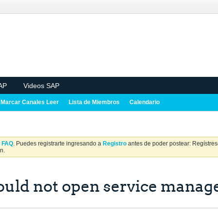
AP
Videos SAP
Marcar Canales Leer
Lista de Miembros
Calendario
a
FAQ
. Puedes registrarte ingresando a
Registro
antes de poder postear: Regístrese
n.
ould not open service manag