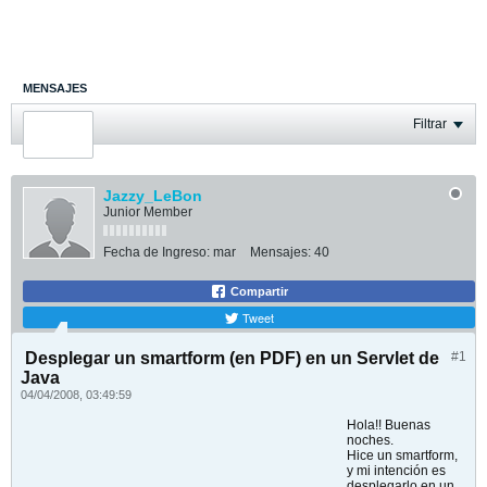
MENSAJES
ÚLTIMA ACTIVIDAD
Filtrar
FOTOS
Jazzy_LeBon
Junior Member
Fecha de Ingreso:
mar
Mensajes:
40
Compartir
Tweet
Desplegar un smartform (en PDF) en un Servlet de
#1
Java
04/04/2008, 03:49:59
Hola!! Buenas
noches.
Hice un smartform,
y mi intención es
desplegarlo en un