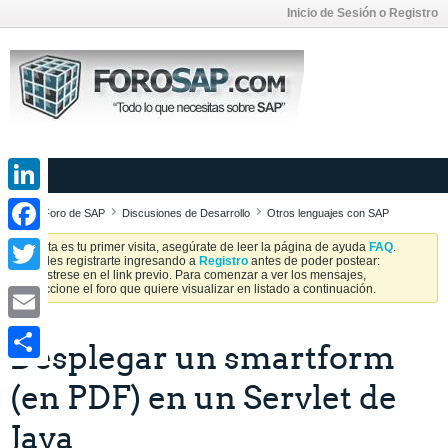
Inicio de Sesión o Registro
LinkedIn
Foro de SAP
Discusiones de Desarrollo
Otros lenguajes con SAP
Facebook
Si esta es tu primer visita, asegúrate de leer la página de ayuda
FAQ
.
Puedes registrarte ingresando a
Registro
antes de poder postear:
Regístrese en el link previo. Para comenzar a ver los mensajes,
Twitter
seleccione el foro que quiere visualizar en listado a continuación.
Email
Desplegar un smartform
Share
(en PDF) en un Servlet de
Java