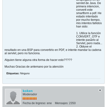
servlet de Java. De
primera intencion,
converti este
smartform a pdf. He
estado intentado
por mucho tiempo,
mis intentos fallidos
han sido:
1. Utilice la función
CONVERT_OTF e
intente pasarlo al
Servlet, pero nada...
2. Obtuve el
resultado en una BSP para convertirlo en PDF, e intente mandar la cadena
al servlet, pero no funciona.
Alguien tiene alguna otra forma de hacer esto?????
Muchas Gracias de antemano por la atención
Etiquetas:
Ninguno
koken
Moderador
Fecha de Ingreso:
ene
Mensajes:
2350