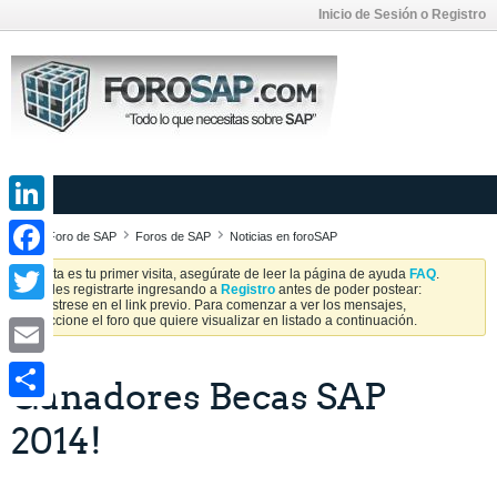
Inicio de Sesión o Registro
LinkedIn
Foro de SAP
Foros de SAP
Noticias en foroSAP
Facebook
Si esta es tu primer visita, asegúrate de leer la página de ayuda
FAQ
.
Puedes registrarte ingresando a
Registro
antes de poder postear:
Regístrese en el link previo. Para comenzar a ver los mensajes,
Twitter
seleccione el foro que quiere visualizar en listado a continuación.
Email
Ganadores Becas SAP
Share
2014!