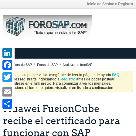
Inicio de Sesión o Registro
LinkedIn
Foro de SAP
Foros de SAP
Noticias en foroSAP
Facebook
Si esta es tu primer visita, asegúrate de leer la página de ayuda
FAQ
.
Puedes registrarte ingresando a
Registro
antes de poder postear:
Regístrese en el link previo. Para comenzar a ver los mensajes,
Twitter
seleccione el foro que quiere visualizar en listado a continuación.
Email
Huawei FusionCube
Share
recibe el certificado para
funcionar con SAP