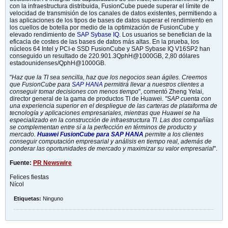
con la infraestructura distribuida, FusionCube puede superar el límite de
velocidad de transmisión de los canales de datos existentes, permitiendo a
las aplicaciones de los tipos de bases de datos superar el rendimiento en
los cuellos de botella por medio de la optimización de FusionCube y
elevado rendimiento de
SAP Sybase IQ
. Los usuarios se benefician de la
eficacia de costes de las bases de datos más altas. En la prueba, los
núcleos 64 Intel y PCI-e SSD FusionCube y SAP Sybase IQ V16SP2 han
conseguido un resultado de 220.901.3QphH@1000GB, 2,80 dólares
estadounidenses/QphH@1000GB.
"
Haz que la TI sea sencilla, haz que los negocios sean ágiles. Creemos
que FusionCube para
SAP HANA
permitirá llevar a nuestros clientes a
conseguir tomar decisiones con menos tiempo
", comentó Zheng Yelai,
director general de la gama de productos TI de Huawei.
"SAP cuenta con
una experiencia superior en el despliegue de las carteras de plataforma de
tecnología y aplicaciones empresariales, mientras que Huawei se ha
especializado en la construcción de infraestructura TI. Las dos compañías
se complementan entre sí a la perfección en términos de producto y
mercado.
Huawei FusionCube para SAP HANA
permite a los clientes
conseguir computación empresarial y análisis en tiempo real, además de
ponderar las oportunidades de mercado y maximizar su valor empresarial
".
Fuente:
PR Newswire
Felices fiestas
Nícol
Etiquetas:
Ninguno