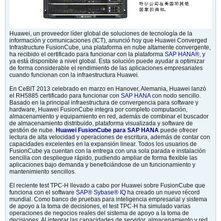
Huawei, un proveedor líder global de soluciones de tecnología de la
información y comunicaciones (ICT), anunció hoy que Huawei Converged
Infrastructure FusionCube, una plataforma en nube altamente convergente,
ha recibido el certificado para funcionar con la plataforma
SAP HANA®
, y
ya está disponible a nivel global. Esta solución puede ayudar a optimizar
de forma considerable el rendimiento de las aplicaciones empresariales
cuando funcionan con la infraestructura Huawei.
En CeBIT 2013 celebrado en marzo en Hanover, Alemania, Huawei lanzó
el RH5885 certificado para funcionar con
SAP HANA
con nodo sencillo.
Basado en la principal infraestructura de convergencia para software y
hardware, Huawei FusionCube integra por completo computación,
almacenamiento y equipamiento en red, además de combinar el buscador
de almacenamiento distribuido, plataforma visualizada y software de
gestión de nube.
Huawei FusionCube para SAP HANA
puede ofrecer
lectura de alta velocidad y operaciones de escritura, además de contar con
capacidades excelentes en la expansión linear. Todos los usuarios de
FusionCube ya cuentan con la entrega con una sola parada e instalación
sencilla con despliegue rápido, pudiendo ampliar de forma flexible las
aplicaciones bajo demanda y beneficiándose de un funcionamiento y
mantenimiento sencillos.
El reciente test TPC-H llevado a cabo por Huawei sobre FusionCube que
funciona con el software
SAP® Sybase® IQ
ha creado un nuevo récord
mundial. Como banco de pruebas para inteligencia empresarial y sistema
de apoyo a la toma de decisiones, el test TPC-H ha simulado varias
operaciones de negocios reales del sistema de apoyo a la toma de
decisiones. Al integrar las capacidades de servidor, almacenamiento y red