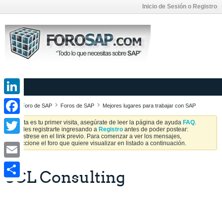
Inicio de Sesión o Registro
LinkedIn
Foro de SAP
Foros de SAP
Mejores lugares para trabajar con SAP
Facebook
Si esta es tu primer visita, asegúrate de leer la página de ayuda
FAQ
.
Puedes registrarte ingresando a
Registro
antes de poder postear:
Regístrese en el link previo. Para comenzar a ver los mensajes,
Twitter
seleccione el foro que quiere visualizar en listado a continuación.
Email
SCL Consulting
Share