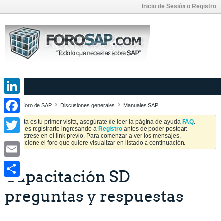
Inicio de Sesión o Registro
LinkedIn
Foro de SAP
Discusiones generales
Manuales SAP
Facebook
Si esta es tu primer visita, asegúrate de leer la página de ayuda
FAQ
.
Puedes registrarte ingresando a
Registro
antes de poder postear:
Regístrese en el link previo. Para comenzar a ver los mensajes,
Twitter
seleccione el foro que quiere visualizar en listado a continuación.
Email
Capacitación SD
Share
preguntas y respuestas