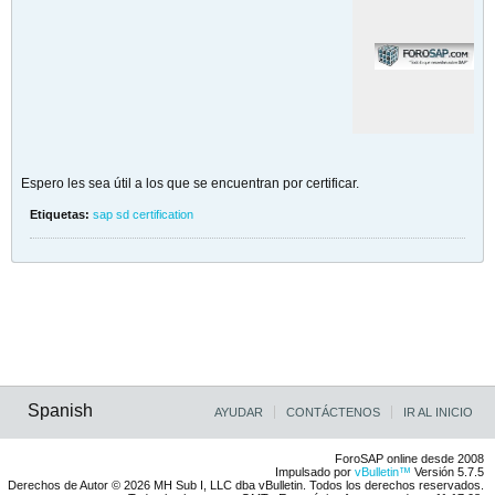
F
h
F
o
r
o
s
d
e
Espero les sea útil a los que se encuentran por certificar.
,
Etiquetas:
sap sd certification
a
n
u
a
l
e
s
y
e
p
Spanish
l
AYUDAR
CONTÁCTENOS
IR AL INICIO
e
o
s
ForoSAP online desde 2008
Impulsado por
vBulletin™
Versión 5.7.5
Derechos de Autor © 2026 MH Sub I, LLC dba vBulletin. Todos los derechos reservados.