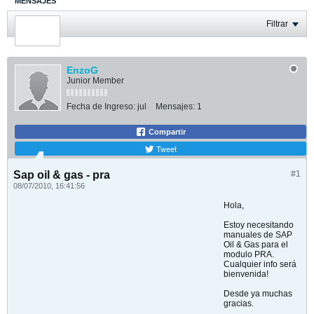
MENSAJES
ÚLTIMA ACTIVIDAD
Filtrar
FOTOS
EnzoG
Junior Member
Fecha de Ingreso:
jul
Mensajes:
1
Compartir
Tweet
Sap oil & gas - pra
#1
08/07/2010, 16:41:56
Hola,
Estoy necesitando
manuales de SAP
Oil & Gas para el
modulo PRA.
Cualquier info será
bienvenida!
Desde ya muchas
gracias.