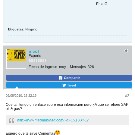
EnzoG
Etiquetas:
Ninguno
nicol
Experto
Fecha de Ingreso:
may
Mensajes:
326
Compartir
Tweet
02/08/2010, 16:22:19
#2
Qué tal, tengo un enlace sobre esa información pero ¿A que se refiere SAP
oil & gas?
http://www.megaupload.com/?d=C91UJY62
Espero que te sirve.Comentas