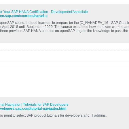
or Your SAP HANA Certification - Development Associate
open.sap.com/courses/hana6-c
 openSAP course helped learners to prepare for the [C_HANADEV_16 - SAP Certif
 April 2018 until September 2020. The course explained how the exam worked and t
three previous SAP HANA courses on openSAP to gain the knowledge to pass the cer
focus on when preparing for the exam. [1]: https://training.sap.com/certification/c_hanadev_16-sap-certified-development-
associate---sap-hana-20-sps04-g/ "EXTERNAL"
ial Navigator | Tutorials for SAP Developers
evelopers.sap.com/tutorial-navigator.html
ng point to select SAP product tutorials for developers and IT admins.