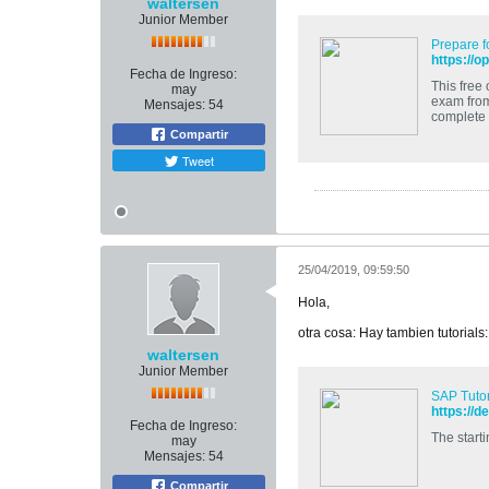
waltersen
Junior Member
Prepare f
https://
Fecha de Ingreso:
This free
may
exam from
Mensajes:
54
complete 
and explained what to 
Compartir
Tweet
25/04/2019, 09:59:50
Hola,
otra cosa: Hay tambien tutorials:
waltersen
Junior Member
SAP Tutor
https://d
Fecha de Ingreso:
The starti
may
Mensajes:
54
Compartir