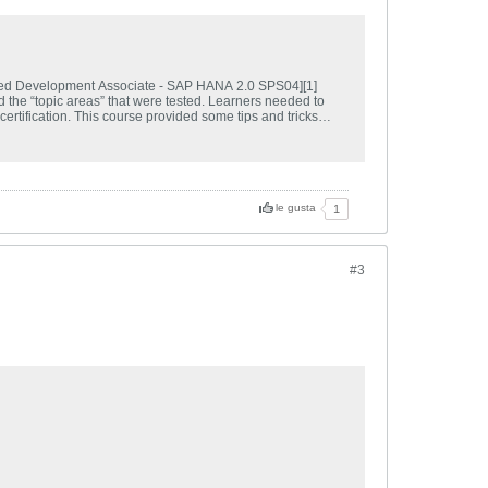
ied Development Associate - SAP HANA 2.0 SPS04][1]
he “topic areas” that were tested. Learners needed to
tification. This course provided some tips and tricks
le gusta
1
#3