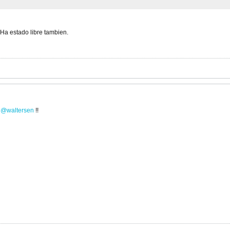
a estado libre tambien.
waltersen
!!