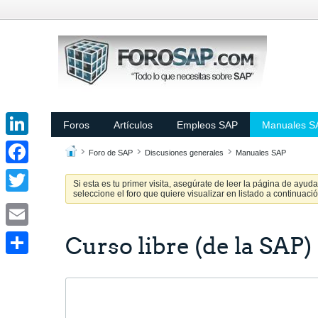
Foros
Artículos
Empleos SAP
Manuales S
LinkedIn
Foro de SAP
Discusiones generales
Manuales SAP
Facebook
Si esta es tu primer visita, asegúrate de leer la página de ayud
seleccione el foro que quiere visualizar en listado a continuació
Twitter
Email
Curso libre (de la SAP)
Share