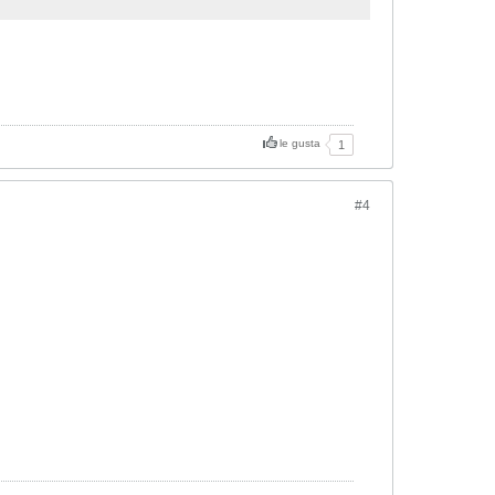
le gusta
1
#4