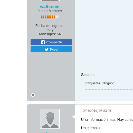
waltersen
Junior Member
Fecha de Ingreso:
may
Mensajes:
54
Compartir
Tweet
Saludos
Etiquetas:
Ninguno
10/04/2019, 08:53:01
Una información mas: Hay cursos
Un ejemplo: