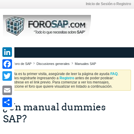
Inicio de Sesión o Registro
LinkedIn
Foro de SAP
Discusiones generales
Manuales SAP
Facebook
Si esta es tu primer visita, asegúrate de leer la página de ayuda
FAQ
.
Puedes registrarte ingresando a
Registro
antes de poder postear:
Regístrese en el link previo. Para comenzar a ver los mensajes,
Twitter
seleccione el foro que quiere visualizar en listado a continuación.
Email
¿Un manual dummies
Share
SAP?