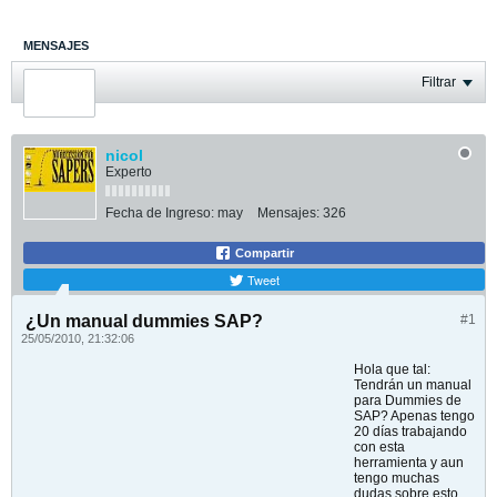
MENSAJES
ÚLTIMA ACTIVIDAD
Filtrar
FOTOS
nicol
Experto
Fecha de Ingreso:
may
Mensajes:
326
Compartir
Tweet
¿Un manual dummies SAP?
#1
25/05/2010, 21:32:06
Hola que tal:
Tendrán un manual
para Dummies de
SAP? Apenas tengo
20 días trabajando
con esta
herramienta y aun
tengo muchas
dudas sobre esto.