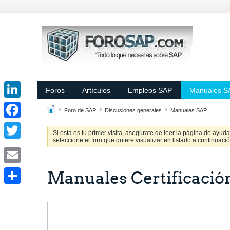
Foros
Artículos
Empleos SAP
Manuales S
LinkedIn
Foro de SAP
Discusiones generales
Manuales SAP
Facebook
Si esta es tu primer visita, asegúrate de leer la página de ayud
seleccione el foro que quiere visualizar en listado a continuació
Twitter
Email
Manuales Certificación
Share