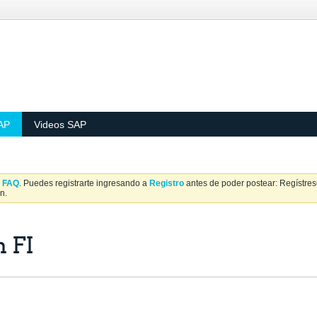
AP
Videos SAP
a
FAQ
. Puedes registrarte ingresando a
Registro
antes de poder postear: Regístrese
n.
 FI