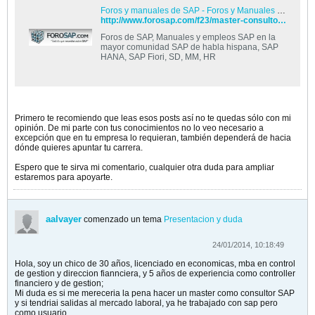
Foros y manuales de SAP - Foros y Manuales de SAP
http://www.forosap.com/f23/master-consultor-sap-universidad-de-alcala-t3076/
Foros de SAP, Manuales y empleos SAP en la
mayor comunidad SAP de habla hispana, SAP
HANA, SAP Fiori, SD, MM, HR
Primero te recomiendo que leas esos posts así no te quedas sólo con mi
opinión. De mi parte con tus conocimientos no lo veo necesario a
excepción que en tu empresa lo requieran, también dependerá de hacia
dónde quieres apuntar tu carrera.
Espero que te sirva mi comentario, cualquier otra duda para ampliar
estaremos para apoyarte.
aalvayer
comenzado un tema
Presentacion y duda
24/01/2014, 10:18:49
Hola, soy un chico de 30 años, licenciado en economicas, mba en control
de gestion y direccion fiannciera, y 5 años de experiencia como controller
financiero y de gestion;
Mi duda es si me mereceria la pena hacer un master como consultor SAP
y si tendriai salidas al mercado laboral, ya he trabajado con sap pero
como usuario.