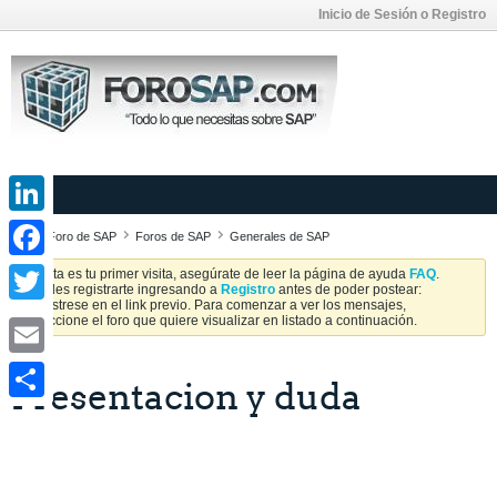
Inicio de Sesión o Registro
LinkedIn
Foro de SAP
Foros de SAP
Generales de SAP
Facebook
Si esta es tu primer visita, asegúrate de leer la página de ayuda
FAQ
.
Puedes registrarte ingresando a
Registro
antes de poder postear:
Regístrese en el link previo. Para comenzar a ver los mensajes,
Twitter
seleccione el foro que quiere visualizar en listado a continuación.
Email
Presentacion y duda
Share