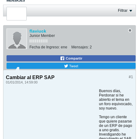
MENSAJES
ÚLTIMA ACTIVIDAD
Filtrar
FOTOS
flaviuck
Junior Member
Fecha de Ingreso:
ene
Mensajes:
2
Compartir
Tweet
Cambiar al ERP SAP
#1
01/01/2014, 14:59:00
Buenos días,
Perdonar si he
abierto el tema en
un foro equivocado,
soy nuevo.
Tengo un cliente
que quiere pasarse
de un ERP de pago
a uno gratis.
Investigando he
descubierto el SAP