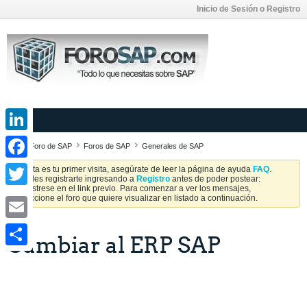
Inicio de Sesión o Registro
LinkedIn
Foro de SAP
Foros de SAP
Generales de SAP
Facebook
Si esta es tu primer visita, asegúrate de leer la página de ayuda
FAQ
.
Puedes registrarte ingresando a
Registro
antes de poder postear:
Regístrese en el link previo. Para comenzar a ver los mensajes,
Twitter
seleccione el foro que quiere visualizar en listado a continuación.
Email
Cambiar al ERP SAP
Share