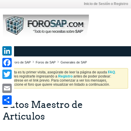
Inicio de Sesión o Registro
LinkedIn
Foro de SAP
Foros de SAP
Generales de SAP
Facebook
Si esta es tu primer visita, asegúrate de leer la página de ayuda
FAQ
.
Puedes registrarte ingresando a
Registro
antes de poder postear:
Regístrese en el link previo. Para comenzar a ver los mensajes,
Twitter
seleccione el foro que quiere visualizar en listado a continuación.
Email
Datos Maestro de
Share
Articulos