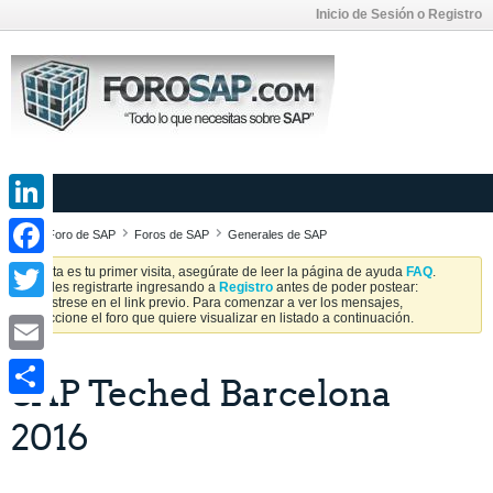
Inicio de Sesión o Registro
LinkedIn
Foro de SAP
Foros de SAP
Generales de SAP
Facebook
Si esta es tu primer visita, asegúrate de leer la página de ayuda
FAQ
.
Puedes registrarte ingresando a
Registro
antes de poder postear:
Regístrese en el link previo. Para comenzar a ver los mensajes,
Twitter
seleccione el foro que quiere visualizar en listado a continuación.
Email
SAP Teched Barcelona
Share
2016