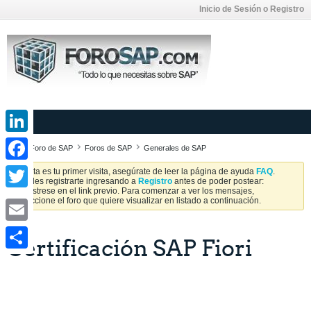
Inicio de Sesión o Registro
LinkedIn
Foro de SAP
Foros de SAP
Generales de SAP
Facebook
Si esta es tu primer visita, asegúrate de leer la página de ayuda
FAQ
.
Puedes registrarte ingresando a
Registro
antes de poder postear:
Regístrese en el link previo. Para comenzar a ver los mensajes,
Twitter
seleccione el foro que quiere visualizar en listado a continuación.
Email
Certificación SAP Fiori
Share