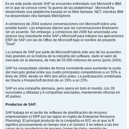
Es en este punto donde SAP se encuentra enfrentado con Microsoft e IBM,
en lo que se conoce como "la guerra de las plataformas". Microsoft ha
desarrollado una plataforma basada en la Web llamada .NET, mientras IBM
ha desarrollado otra llamada WebSphere.
A comienzos de 2004 sostuvo conversaciones con Microsoft sobre una
posible fusión. Las empresas dijeron que las conversaciones finalizaron
sin un acuerdo. Sin embargo, a comienzos del 2006 fue anunciada una
alianza muy importante entre SAP y Microsoft para integrar las aplicaciones
ERP de SAP con las de Office de Microsoft bajo el nombre de proyecto
"Duet".
La compra de SAP por parte de Microsoft habría sido uno de los acuerdos
más grandes en la historia de la industria del software, dado el valor de
mercado de la alemana, de más de 55.000 millones de euros (junio 2004).
SAP ha conquistado clientes de forma consistente para aumentar la cuota
del mercado global entre sus cuatro principales competidores a un 55% a
fines de 2004, desde un 48% dos años antes. La participación combinada
de Oracle y PeopleSoft declinó de un 29% a un 23%.
SAP es una compañía alemana, pero opera en todo el mundo, con 28
sucursales y afiliadas y 6 compañías asociadas, manteniendo oficinas en
40 países.
Productos de SAP:
SAP trabaja en el sector de software de planificación de recursos
empresariales (o ERP por las siglas en inglés de Enterprise Resource
Planning). El principal producto de la compañía es R/3, en el que la R
significa procesamiento en tiempo real y el número 3 se refiere a las tres
capas de la arquitectura de proceso: bases de datos, servidor de