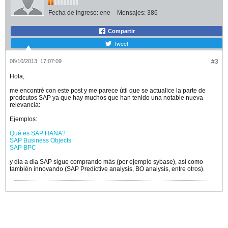
Fecha de Ingreso:
ene
Mensajes:
386
Compartir
Tweet
08/10/2013, 17:07:09
#3
Hola,
me encontré con este post y me parece útil que se actualice la parte de
prodcutos SAP ya que hay muchos que han tenido una notable nueva
relevancia:
Ejemplos:
Qué es SAP HANA?
SAP Business Objects
SAP BPC
y día a día SAP sigue comprando más (por ejemplo sybase), así como
también innovando (SAP Predictive analysis, BO analysis, entre otros).