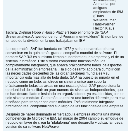
Alemania, por
antiguos
empleados de IBM
(Claus
Wellenreuther,
Hans-Werner
Hector, Klaus
Tschira, Dietmar Hopp y Hasso Plattner) bajo el nombre de "SAP
Systemanalyse, Anwendungen und Programmentwicklung". El nombre fue
tomado de la división en la que trabajaban en IBM.
La corporación SAP fue fundada en 1972 y se ha desarrollado hasta
convertirse en la quinta más grande compañía mundial de software. El
nombre SAP R/3 es al mismo tiempo el nombre de una empresa y el de un
sistema informático. Este sistema comprende muchos módulos
completamente integrados, que abarca prácticamente todos los aspectos
de la administración empresarial. Ha sido desarrollado para cumplir con
las necesidades crecientes de las organizaciones mundiales y su
importancia esta más allá de toda duda. SAP ha puesto su mirada en el
negocio como un todo, así ofrece un sistema único que soporta
prácticamente todas las áreas en una escala global. SAP proporciona la
oportunidad de sustituir un gran número de sistemas independientes, que
se han desarrollado e instalado en organizaciones ya establecidas, con un
solo sistema modular. Cada módulo realiza una función diferente, pero esta
diseñado para trabajar con otros módulos. Está totalmente integrado
ofreciendo real compatibilidad a lo largo de las funciones de una empresa.
Después de haber dominado el mercado, la empresa afronta una mayor
competencia de Microsoft e IBM. En marzo de 2004 cambió su enfoque de
negocio en favor de crear la "plataforma" que desarrolla y utiliza, la nueva
versión de su software NetWeaver