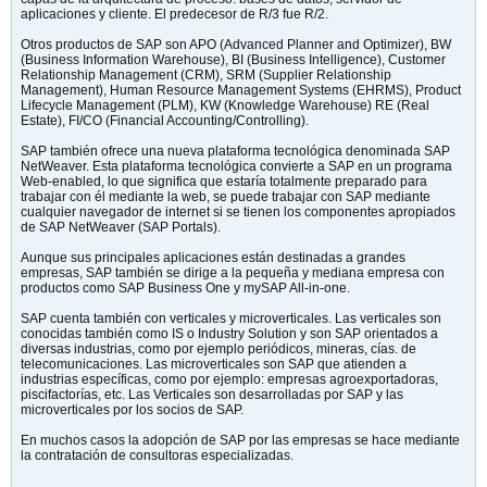
aplicaciones y cliente. El predecesor de R/3 fue R/2.
Otros productos de SAP son APO (Advanced Planner and Optimizer), BW
(Business Information Warehouse), BI (Business Intelligence), Customer
Relationship Management (CRM), SRM (Supplier Relationship
Management), Human Resource Management Systems (EHRMS), Product
Lifecycle Management (PLM), KW (Knowledge Warehouse) RE (Real
Estate), FI/CO (Financial Accounting/Controlling).
SAP también ofrece una nueva plataforma tecnológica denominada SAP
NetWeaver. Esta plataforma tecnológica convierte a SAP en un programa
Web-enabled, lo que significa que estaría totalmente preparado para
trabajar con él mediante la web, se puede trabajar con SAP mediante
cualquier navegador de internet si se tienen los componentes apropiados
de SAP NetWeaver (SAP Portals).
Aunque sus principales aplicaciones están destinadas a grandes
empresas, SAP también se dirige a la pequeña y mediana empresa con
productos como SAP Business One y mySAP All-in-one.
SAP cuenta también con verticales y microverticales. Las verticales son
conocidas también como IS o Industry Solution y son SAP orientados a
diversas industrias, como por ejemplo periódicos, mineras, cías. de
telecomunicaciones. Las microverticales son SAP que atienden a
industrias específicas, como por ejemplo: empresas agroexportadoras,
piscifactorías, etc. Las Verticales son desarrolladas por SAP y las
microverticales por los socios de SAP.
En muchos casos la adopción de SAP por las empresas se hace mediante
la contratación de consultoras especializadas.