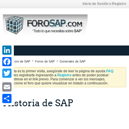
Inicio de Sesión o Registro
LinkedIn
Foro de SAP
Foros de SAP
Generales de SAP
Facebook
Si esta es tu primer visita, asegúrate de leer la página de ayuda
FAQ
.
Puedes registrarte ingresando a
Registro
antes de poder postear:
Regístrese en el link previo. Para comenzar a ver los mensajes,
Twitter
seleccione el foro que quiere visualizar en listado a continuación.
Email
Historia de SAP
Share