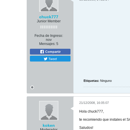
chuck777
Junior Member
Fecha de Ingreso:
nov
Mensajes:
5
Compartir
Tweet
Etiquetas:
Ninguno
21/12/2008, 16:05:07
Hola chuck777,
te recomiendo que instales el S
koken
Saludos!
Moderador