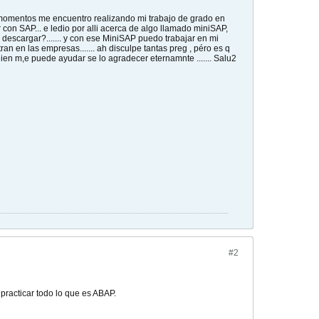
s momentos me encuentro realizando mi trabajo de grado en
con SAP... e ledio por alli acerca de algo llamado miniSAP,
o descargar?....... y con ese MiniSAP puedo trabajar en mi
an en las empresas....... ah disculpe tantas preg , péro es q
uien m,e puede ayudar se lo agradecer eternamnte ....... Salu2
#2
practicar todo lo que es ABAP.