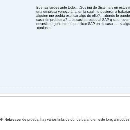
Buenas tardes ante todo......Soy ing de Sistema y en esto
una empresa venezolana, en la cual me pusieron a trabajar 
alguien me podria explicar algo de ello?......donde lo pued
casa sin problema?.... es casi parecido al SAP q se encuentr
necesito urgentemente practicar SAP en mi casa....... si alg
:confused
AP Netweaver de prueba, hay varios links de donde bajarlo en este foro, ahí podés 