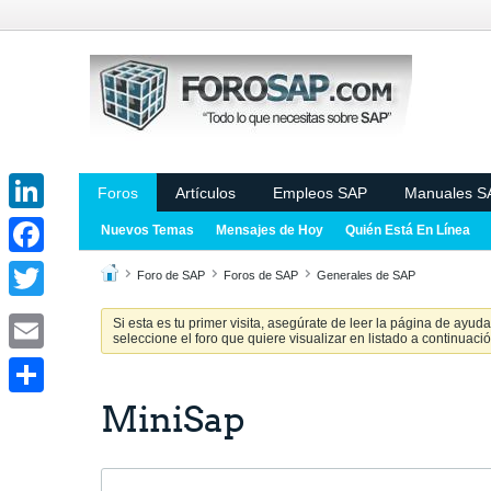
Foros
Artículos
Empleos SAP
Manuales S
LinkedIn
Nuevos Temas
Mensajes de Hoy
Quién Está En Línea
Facebook
Foro de SAP
Foros de SAP
Generales de SAP
Twitter
Si esta es tu primer visita, asegúrate de leer la página de ayud
seleccione el foro que quiere visualizar en listado a continuació
Email
MiniSap
Share