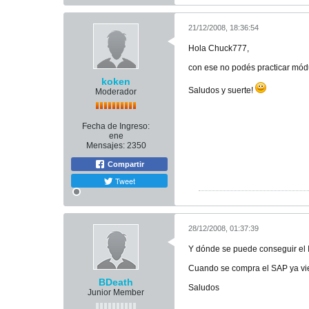
21/12/2008, 18:36:54
Hola Chuck777,
con ese no podés practicar módu
koken
Saludos y suerte!
Moderador
Fecha de Ingreso:
ene
Mensajes:
2350
Compartir
Tweet
28/12/2008, 01:37:39
Y dónde se puede conseguir el
Cuando se compra el SAP ya vi
BDeath
Saludos
Junior Member