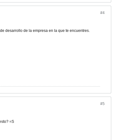
#4
de desarrollo de la empresa en la que te encuentres.
#5
esto? =S