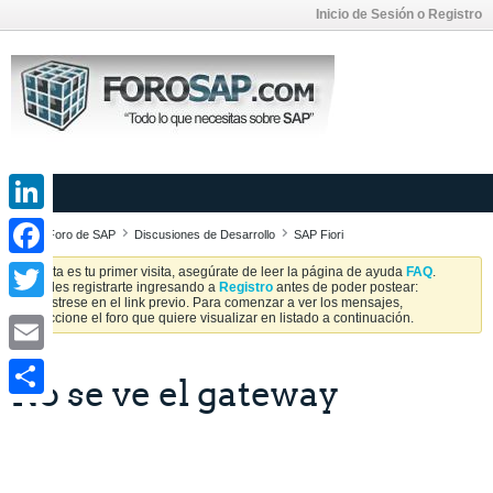
Inicio de Sesión o Registro
LinkedIn
Foro de SAP
Discusiones de Desarrollo
SAP Fiori
Facebook
Si esta es tu primer visita, asegúrate de leer la página de ayuda
FAQ
.
Puedes registrarte ingresando a
Registro
antes de poder postear:
Regístrese en el link previo. Para comenzar a ver los mensajes,
Twitter
seleccione el foro que quiere visualizar en listado a continuación.
Email
No se ve el gateway
Share