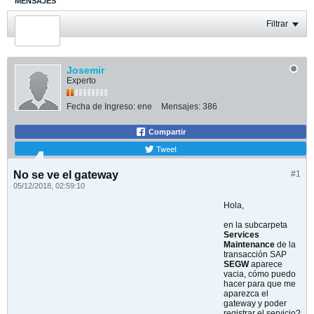
MENSAJES
ÚLTIMA ACTIVIDAD
Filtrar
FOTOS
Josemir
Experto
Fecha de Ingreso:
ene
Mensajes:
386
Compartir
Tweet
No se ve el gateway
#1
05/12/2018, 02:59:10
Hola,
en la subcarpeta
Services
Maintenance
de la
transacción SAP
SEGW
aparece
vacia, cómo puedo
hacer para que me
aparezca el
gateway y poder
registrar el servicio?