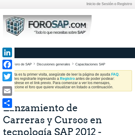
Inicio de Sesión o Registro
LinkedIn
Foro de SAP
Discusiones generales
Capacitaciones SAP
Facebook
Si esta es tu primer visita, asegúrate de leer la página de ayuda
FAQ
.
Puedes registrarte ingresando a
Registro
antes de poder postear:
Regístrese en el link previo. Para comenzar a ver los mensajes,
Twitter
seleccione el foro que quiere visualizar en listado a continuación.
Email
Lanzamiento de
Share
Carreras y Cursos en
tecnología SAP 2012 -