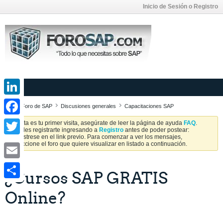
Inicio de Sesión o Registro
LinkedIn
Foro de SAP
Discusiones generales
Capacitaciones SAP
Facebook
Si esta es tu primer visita, asegúrate de leer la página de ayuda
FAQ
.
Puedes registrarte ingresando a
Registro
antes de poder postear:
Regístrese en el link previo. Para comenzar a ver los mensajes,
Twitter
seleccione el foro que quiere visualizar en listado a continuación.
Email
¿Cursos SAP GRATIS
Share
Online?