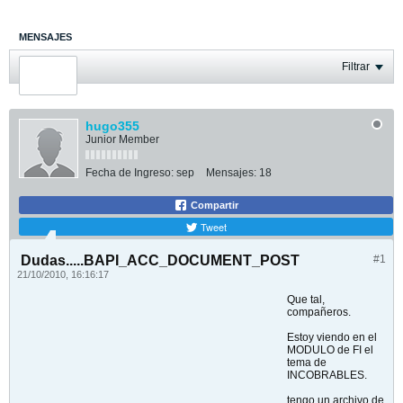
MENSAJES
ÚLTIMA ACTIVIDAD
Filtrar
FOTOS
hugo355
Junior Member
Fecha de Ingreso:
sep
Mensajes:
18
Compartir
Tweet
Dudas.....BAPI_ACC_DOCUMENT_POST
#1
21/10/2010, 16:16:17
Que tal,
compañeros.
Estoy viendo en el
MODULO de FI el
tema de
INCOBRABLES.
tengo un archivo de