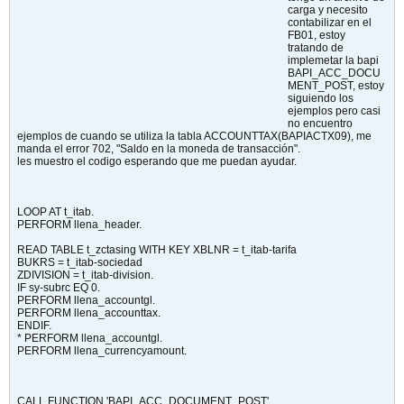
carga y necesito
contabilizar en el
FB01, estoy
tratando de
implemetar la bapi
BAPI_ACC_DOCU
MENT_POST, estoy
siguiendo los
ejemplos pero casi
no encuentro
ejemplos de cuando se utiliza la tabla ACCOUNTTAX(BAPIACTX09), me
manda el error 702, "Saldo en la moneda de transacción".
les muestro el codigo esperando que me puedan ayudar.
LOOP AT t_itab.
PERFORM llena_header.
READ TABLE t_zctasing WITH KEY XBLNR = t_itab-tarifa
BUKRS = t_itab-sociedad
ZDIVISION = t_itab-division.
IF sy-subrc EQ 0.
PERFORM llena_accountgl.
PERFORM llena_accounttax.
ENDIF.
* PERFORM llena_accountgl.
PERFORM llena_currencyamount.
CALL FUNCTION 'BAPI_ACC_DOCUMENT_POST'