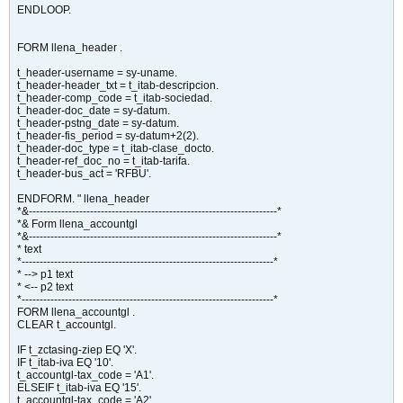
ENDLOOP.
FORM llena_header .
t_header-username = sy-uname.
t_header-header_txt = t_itab-descripcion.
t_header-comp_code = t_itab-sociedad.
t_header-doc_date = sy-datum.
t_header-pstng_date = sy-datum.
t_header-fis_period = sy-datum+2(2).
t_header-doc_type = t_itab-clase_docto.
t_header-ref_doc_no = t_itab-tarifa.
t_header-bus_act = 'RFBU'.
ENDFORM. " llena_header
*&---------------------------------------------------------------------*
*& Form llena_accountgl
*&---------------------------------------------------------------------*
* text
*----------------------------------------------------------------------*
* --> p1 text
* <-- p2 text
*----------------------------------------------------------------------*
FORM llena_accountgl .
CLEAR t_accountgl.
IF t_zctasing-ziep EQ 'X'.
IF t_itab-iva EQ '10'.
t_accountgl-tax_code = 'A1'.
ELSEIF t_itab-iva EQ '15'.
t_accountgl-tax_code = 'A2'.