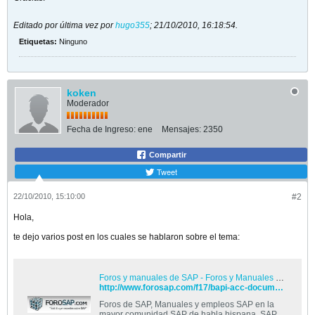
Editado por última vez por
hugo355
;
21/10/2010, 16:18:54
.
Etiquetas:
Ninguno
koken
Moderador
Fecha de Ingreso:
ene
Mensajes:
2350
Compartir
Tweet
22/10/2010, 15:10:00
#2
Hola,
te dejo varios post en los cuales se hablaron sobre el tema:
Foros y manuales de SAP - Foros y Manuales de SAP
http://www.forosap.com/f17/bapi-acc-document-post-para-contabilizar-t1486/
Foros de SAP, Manuales y empleos SAP en la
mayor comunidad SAP de habla hispana, SAP