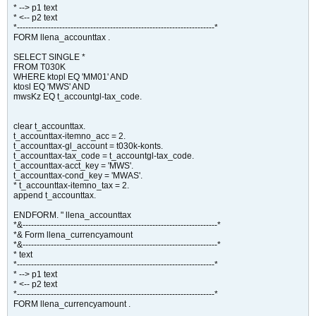
* --> p1 text
* <-- p2 text
*----------------------------------------------------------------------*
FORM llena_accounttax .
SELECT SINGLE *
FROM T030K
WHERE ktopl EQ 'MM01' AND
ktosl EQ 'MWS' AND
mwsKz EQ t_accountgl-tax_code.
clear t_accounttax.
t_accounttax-itemno_acc = 2.
t_accounttax-gl_account = t030k-konts.
t_accounttax-tax_code = t_accountgl-tax_code.
t_accounttax-acct_key = 'MWS'.
t_accounttax-cond_key = 'MWAS'.
* t_accounttax-itemno_tax = 2.
append t_accounttax.
ENDFORM. " llena_accounttax
*&---------------------------------------------------------------------*
*& Form llena_currencyamount
*&---------------------------------------------------------------------*
* text
*----------------------------------------------------------------------*
* --> p1 text
* <-- p2 text
*----------------------------------------------------------------------*
FORM llena_currencyamount .