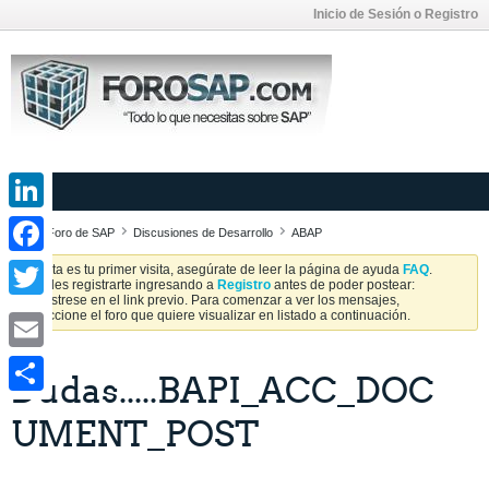
Inicio de Sesión o Registro
LinkedIn
Foro de SAP
Discusiones de Desarrollo
ABAP
Facebook
Si esta es tu primer visita, asegúrate de leer la página de ayuda
FAQ
.
Puedes registrarte ingresando a
Registro
antes de poder postear:
Regístrese en el link previo. Para comenzar a ver los mensajes,
Twitter
seleccione el foro que quiere visualizar en listado a continuación.
Email
Dudas.....BAPI_ACC_DOC
Share
UMENT_POST