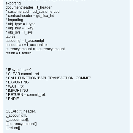
exporting
documentheader = t_header
* customercpd = gd_customercpd
* contractheader = gd_fica_hd
* importing
* obj_type = l_type
* obj_key = l_key
* obj_sys = l_sys
tables
accountgl = t_accountgl
accounttax = t_accounttax
currencyamount = t_currencyamount
return = t_return.
* IF sy-subrc = 0.
* CLEAR commit_ret.
* CALL FUNCTION 'BAPI_TRANSACTION_COMMIT'
* EXPORTING
* WAIT = 'X'
* IMPORTING
* RETURN = commit_ret.
* ENDIF.
CLEAR : t_header,
t_accountgl[],
t_accounttax[],
t_currencyamount[],
t_return[].