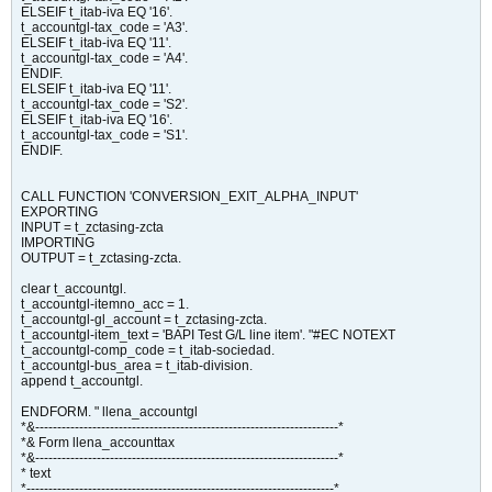
ELSEIF t_itab-iva EQ '16'.
t_accountgl-tax_code = 'A3'.
ELSEIF t_itab-iva EQ '11'.
t_accountgl-tax_code = 'A4'.
ENDIF.
ELSEIF t_itab-iva EQ '11'.
t_accountgl-tax_code = 'S2'.
ELSEIF t_itab-iva EQ '16'.
t_accountgl-tax_code = 'S1'.
ENDIF.
CALL FUNCTION 'CONVERSION_EXIT_ALPHA_INPUT'
EXPORTING
INPUT = t_zctasing-zcta
IMPORTING
OUTPUT = t_zctasing-zcta.
clear t_accountgl.
t_accountgl-itemno_acc = 1.
t_accountgl-gl_account = t_zctasing-zcta.
t_accountgl-item_text = 'BAPI Test G/L line item'. "#EC NOTEXT
t_accountgl-comp_code = t_itab-sociedad.
t_accountgl-bus_area = t_itab-division.
append t_accountgl.
ENDFORM. " llena_accountgl
*&---------------------------------------------------------------------*
*& Form llena_accounttax
*&---------------------------------------------------------------------*
* text
*----------------------------------------------------------------------*