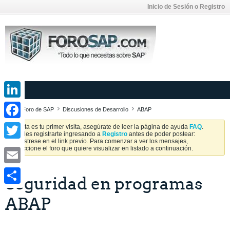
Inicio de Sesión o Registro
LinkedIn
Foro de SAP
Discusiones de Desarrollo
ABAP
Facebook
Si esta es tu primer visita, asegúrate de leer la página de ayuda
FAQ
.
Puedes registrarte ingresando a
Registro
antes de poder postear:
Regístrese en el link previo. Para comenzar a ver los mensajes,
Twitter
seleccione el foro que quiere visualizar en listado a continuación.
Email
Seguridad en programas
Share
ABAP