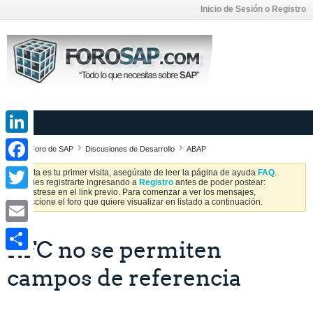
Inicio de Sesión o Registro
LinkedIn
Foro de SAP
Discusiones de Desarrollo
ABAP
Facebook
Si esta es tu primer visita, asegúrate de leer la página de ayuda
FAQ
.
Puedes registrarte ingresando a
Registro
antes de poder postear:
Regístrese en el link previo. Para comenzar a ver los mensajes,
Twitter
seleccione el foro que quiere visualizar en listado a continuación.
Email
RFC no se permiten
Share
campos de referencia