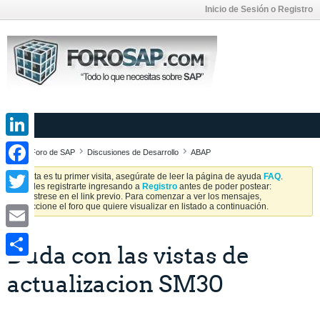
Inicio de Sesión o Registro
LinkedIn
Foro de SAP
Discusiones de Desarrollo
ABAP
Facebook
Si esta es tu primer visita, asegúrate de leer la página de ayuda
FAQ
.
Puedes registrarte ingresando a
Registro
antes de poder postear:
Regístrese en el link previo. Para comenzar a ver los mensajes,
Twitter
seleccione el foro que quiere visualizar en listado a continuación.
Email
Duda con las vistas de
Share
actualizacion SM30