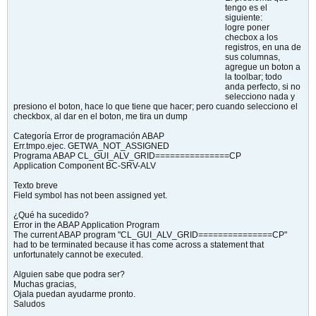
tengo es el
siguiente:
logre poner
checbox a los
registros, en una de
sus columnas,
agregue un boton a
la toolbar; todo
anda perfecto, si no
selecciono nada y
presiono el boton, hace lo que tiene que hacer; pero cuando selecciono el
checkbox, al dar en el boton, me tira un dump
Categoría Error de programación ABAP
Err.tmpo.ejec. GETWA_NOT_ASSIGNED
Programa ABAP CL_GUI_ALV_GRID===============CP
Application Component BC-SRV-ALV
Texto breve
Field symbol has not been assigned yet.
¿Qué ha sucedido?
Error in the ABAP Application Program
The current ABAP program "CL_GUI_ALV_GRID===============CP"
had to be terminated because it has come across a statement that
unfortunately cannot be executed.
Alguien sabe que podra ser?
Muchas gracias,
Ojala puedan ayudarme pronto.
Saludos