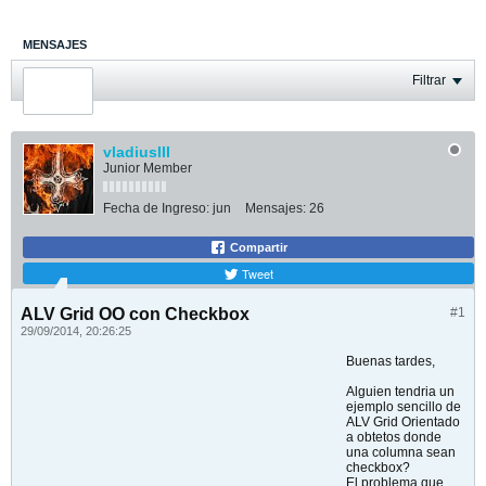
MENSAJES
ÚLTIMA ACTIVIDAD
Filtrar
FOTOS
vladiusIII
Junior Member
Fecha de Ingreso:
jun
Mensajes:
26
Compartir
Tweet
ALV Grid OO con Checkbox
#1
29/09/2014, 20:26:25
Buenas tardes,
Alguien tendria un
ejemplo sencillo de
ALV Grid Orientado
a obtetos donde
una columna sean
checkbox?
El problema que