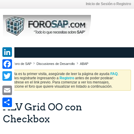
Inicio de Sesión o Registro
LinkedIn
Foro de SAP
Discusiones de Desarrollo
ABAP
Facebook
Si esta es tu primer visita, asegúrate de leer la página de ayuda
FAQ
.
Puedes registrarte ingresando a
Registro
antes de poder postear:
Regístrese en el link previo. Para comenzar a ver los mensajes,
Twitter
seleccione el foro que quiere visualizar en listado a continuación.
Email
ALV Grid OO con
Share
Checkbox