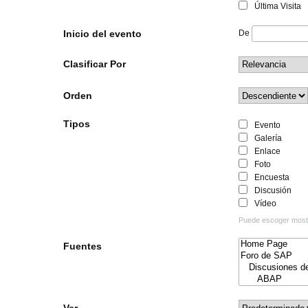
Última Visita
Inicio del evento
De
Clasificar Por
Orden
Tipos
Evento
Galería
Enlace
Foto
Encuesta
Discusión
Vídeo
Puede escoger mostra
Fuentes