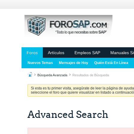
Foros
Artículos
Empleos SAP
Manuales S
Nuevos Temas
Mensajes de Hoy
Quién Está En Línea
Búsqueda Avanzada
Resultados de Búsqueda
Si esta es tu primer visita, asegúrate de leer la página de ayud
seleccione el foro que quiere visualizar en listado a continuació
Advanced Search