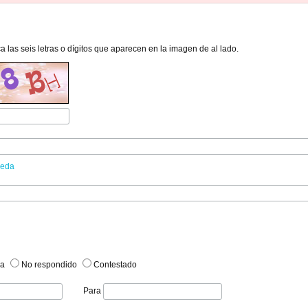
ca las seis letras o dígitos que aparecen en la imagen de al lado.
ueda
ma
No respondido
Contestado
Para