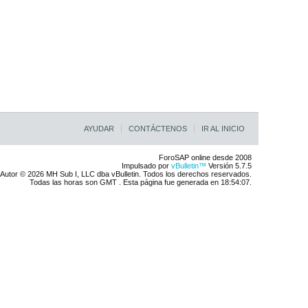
AYUDAR
CONTÁCTENOS
IR AL INICIO
ForoSAP online desde 2008
Impulsado por
vBulletin™
Versión 5.7.5
Autor © 2026 MH Sub I, LLC dba vBulletin. Todos los derechos reservados.
Todas las horas son GMT . Esta página fue generada en 18:54:07.