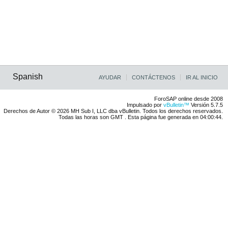
Spanish
AYUDAR
CONTÁCTENOS
IR AL INICIO
ForoSAP online desde 2008
Impulsado por
vBulletin™
Versión 5.7.5
Derechos de Autor © 2026 MH Sub I, LLC dba vBulletin. Todos los derechos reservados.
Todas las horas son GMT . Esta página fue generada en 04:00:44.