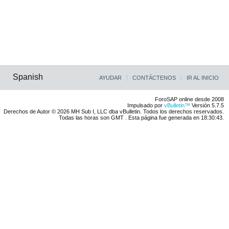
Spanish
AYUDAR
CONTÁCTENOS
IR AL INICIO
ForoSAP online desde 2008
Impulsado por
vBulletin™
Versión 5.7.5
Derechos de Autor © 2026 MH Sub I, LLC dba vBulletin. Todos los derechos reservados.
Todas las horas son GMT . Esta página fue generada en 18:30:43.