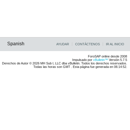
Spanish
AYUDAR
CONTÁCTENOS
IR AL INICIO
ForoSAP online desde 2008
Impulsado por
vBulletin™
Versión 5.7.5
Derechos de Autor © 2026 MH Sub I, LLC dba vBulletin. Todos los derechos reservados.
Todas las horas son GMT . Esta página fue generada en 06:14:52.