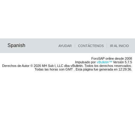
Spanish
AYUDAR
CONTÁCTENOS
IR AL INICIO
ForoSAP online desde 2008
Impulsado por
vBulletin™
Versión 5.7.5
Derechos de Autor © 2026 MH Sub I, LLC dba vBulletin. Todos los derechos reservados.
Todas las horas son GMT . Esta página fue generada en 12:29:36.