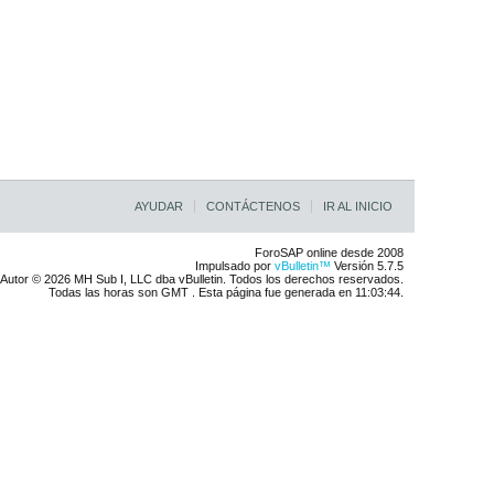
AYUDAR
CONTÁCTENOS
IR AL INICIO
ForoSAP online desde 2008
Impulsado por
vBulletin™
Versión 5.7.5
Autor © 2026 MH Sub I, LLC dba vBulletin. Todos los derechos reservados.
Todas las horas son GMT . Esta página fue generada en 11:03:44.