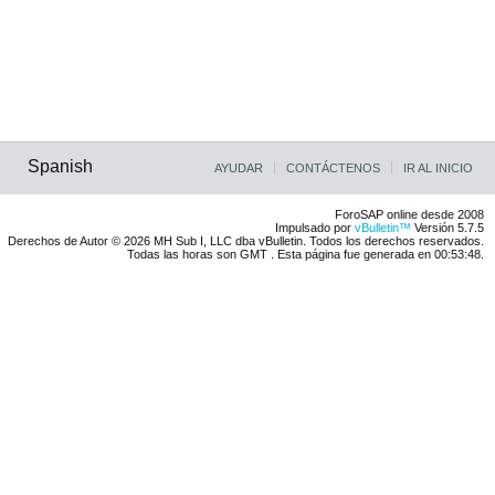
Spanish
AYUDAR
CONTÁCTENOS
IR AL INICIO
ForoSAP online desde 2008
Impulsado por
vBulletin™
Versión 5.7.5
Derechos de Autor © 2026 MH Sub I, LLC dba vBulletin. Todos los derechos reservados.
Todas las horas son GMT . Esta página fue generada en 00:53:48.