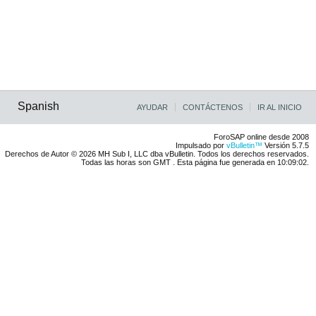
Spanish
AYUDAR
CONTÁCTENOS
IR AL INICIO
ForoSAP online desde 2008
Impulsado por
vBulletin™
Versión 5.7.5
Derechos de Autor © 2026 MH Sub I, LLC dba vBulletin. Todos los derechos reservados.
Todas las horas son GMT . Esta página fue generada en 10:09:02.