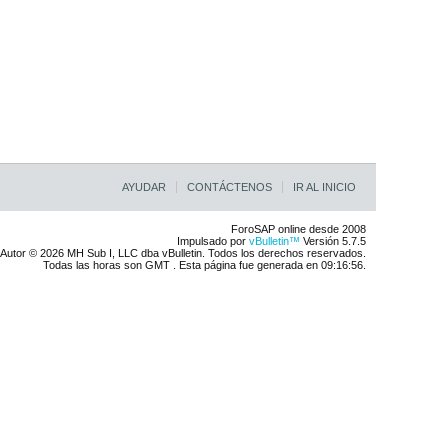
AYUDAR
CONTÁCTENOS
IR AL INICIO
ForoSAP online desde 2008
Impulsado por
vBulletin™
Versión 5.7.5
Autor © 2026 MH Sub I, LLC dba vBulletin. Todos los derechos reservados.
Todas las horas son GMT . Esta página fue generada en 09:16:56.