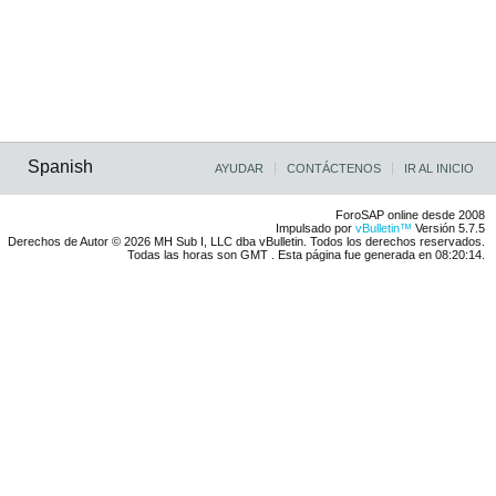
Spanish
AYUDAR
CONTÁCTENOS
IR AL INICIO
ForoSAP online desde 2008
Impulsado por
vBulletin™
Versión 5.7.5
Derechos de Autor © 2026 MH Sub I, LLC dba vBulletin. Todos los derechos reservados.
Todas las horas son GMT . Esta página fue generada en 08:20:14.