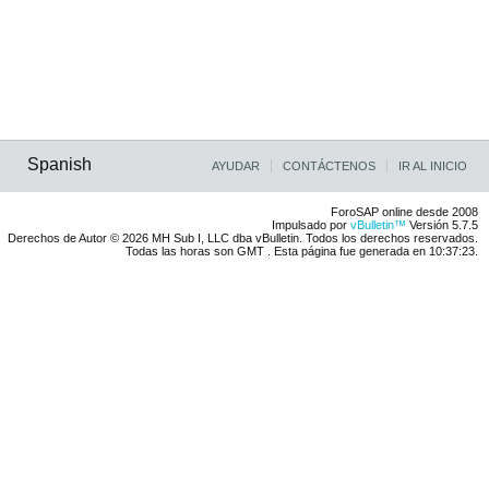
Spanish
AYUDAR
CONTÁCTENOS
IR AL INICIO
ForoSAP online desde 2008
Impulsado por
vBulletin™
Versión 5.7.5
Derechos de Autor © 2026 MH Sub I, LLC dba vBulletin. Todos los derechos reservados.
Todas las horas son GMT . Esta página fue generada en 10:37:23.