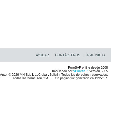
AYUDAR
CONTÁCTENOS
IR AL INICIO
ForoSAP online desde 2008
Impulsado por
vBulletin™
Versión 5.7.5
Autor © 2026 MH Sub I, LLC dba vBulletin. Todos los derechos reservados.
Todas las horas son GMT . Esta página fue generada en 19:22:57.