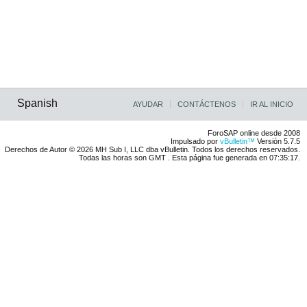
Spanish
AYUDAR
CONTÁCTENOS
IR AL INICIO
ForoSAP online desde 2008
Impulsado por
vBulletin™
Versión 5.7.5
Derechos de Autor © 2026 MH Sub I, LLC dba vBulletin. Todos los derechos reservados.
Todas las horas son GMT . Esta página fue generada en 07:35:17.