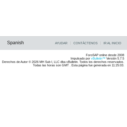
Spanish
AYUDAR
CONTÁCTENOS
IR AL INICIO
ForoSAP online desde 2008
Impulsado por
vBulletin™
Versión 5.7.5
Derechos de Autor © 2026 MH Sub I, LLC dba vBulletin. Todos los derechos reservados.
Todas las horas son GMT . Esta página fue generada en 11:25:03.