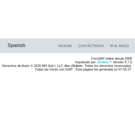
Spanish
AYUDAR
CONTÁCTENOS
IR AL INICIO
ForoSAP online desde 2008
Impulsado por
vBulletin™
Versión 5.7.5
Derechos de Autor © 2026 MH Sub I, LLC dba vBulletin. Todos los derechos reservados.
Todas las horas son GMT . Esta página fue generada en 07:55:27.