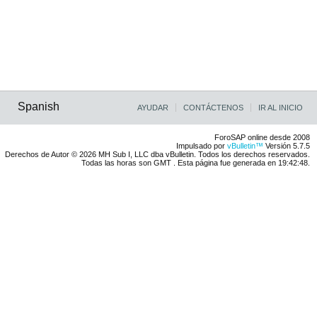
Spanish
AYUDAR
CONTÁCTENOS
IR AL INICIO
ForoSAP online desde 2008
Impulsado por
vBulletin™
Versión 5.7.5
Derechos de Autor © 2026 MH Sub I, LLC dba vBulletin. Todos los derechos reservados.
Todas las horas son GMT . Esta página fue generada en 19:42:48.