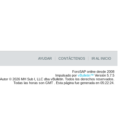
AYUDAR
CONTÁCTENOS
IR AL INICIO
ForoSAP online desde 2008
Impulsado por
vBulletin™
Versión 5.7.5
Autor © 2026 MH Sub I, LLC dba vBulletin. Todos los derechos reservados.
Todas las horas son GMT . Esta página fue generada en 05:22:24.