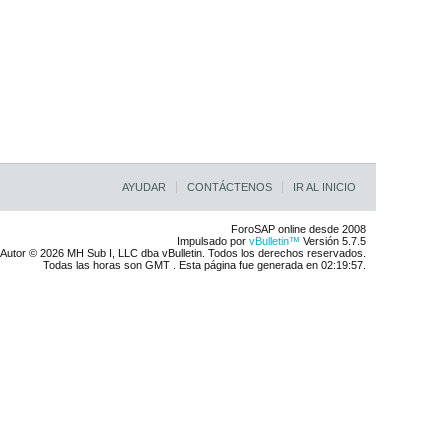
AYUDAR
CONTÁCTENOS
IR AL INICIO
ForoSAP online desde 2008
Impulsado por
vBulletin™
Versión 5.7.5
Autor © 2026 MH Sub I, LLC dba vBulletin. Todos los derechos reservados.
Todas las horas son GMT . Esta página fue generada en 02:19:57.