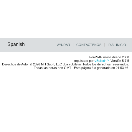
Spanish
AYUDAR
CONTÁCTENOS
IR AL INICIO
ForoSAP online desde 2008
Impulsado por
vBulletin™
Versión 5.7.5
Derechos de Autor © 2026 MH Sub I, LLC dba vBulletin. Todos los derechos reservados.
Todas las horas son GMT . Esta página fue generada en 21:53:46.