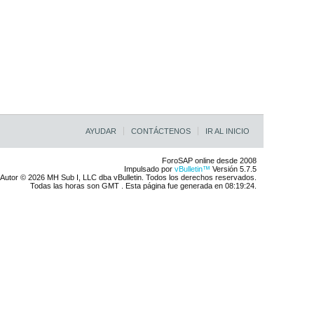
AYUDAR
CONTÁCTENOS
IR AL INICIO
ForoSAP online desde 2008
Impulsado por
vBulletin™
Versión 5.7.5
Autor © 2026 MH Sub I, LLC dba vBulletin. Todos los derechos reservados.
Todas las horas son GMT . Esta página fue generada en 08:19:24.