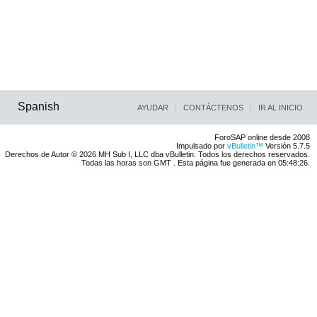
Spanish
AYUDAR
CONTÁCTENOS
IR AL INICIO
ForoSAP online desde 2008
Impulsado por
vBulletin™
Versión 5.7.5
Derechos de Autor © 2026 MH Sub I, LLC dba vBulletin. Todos los derechos reservados.
Todas las horas son GMT . Esta página fue generada en 05:48:26.