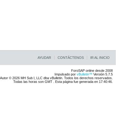
AYUDAR
CONTÁCTENOS
IR AL INICIO
ForoSAP online desde 2008
Impulsado por
vBulletin™
Versión 5.7.5
Autor © 2026 MH Sub I, LLC dba vBulletin. Todos los derechos reservados.
Todas las horas son GMT . Esta página fue generada en 17:40:46.