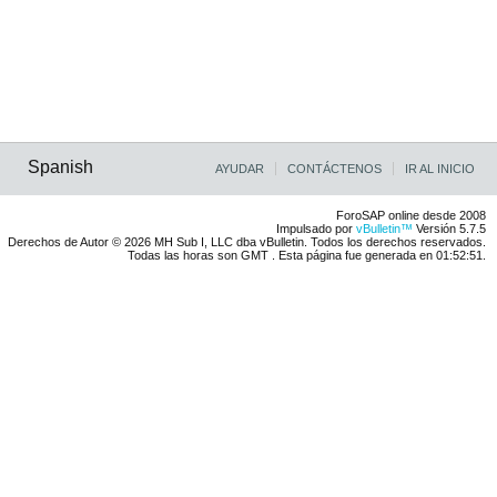
Spanish
AYUDAR
CONTÁCTENOS
IR AL INICIO
ForoSAP online desde 2008
Impulsado por
vBulletin™
Versión 5.7.5
Derechos de Autor © 2026 MH Sub I, LLC dba vBulletin. Todos los derechos reservados.
Todas las horas son GMT . Esta página fue generada en 01:52:51.