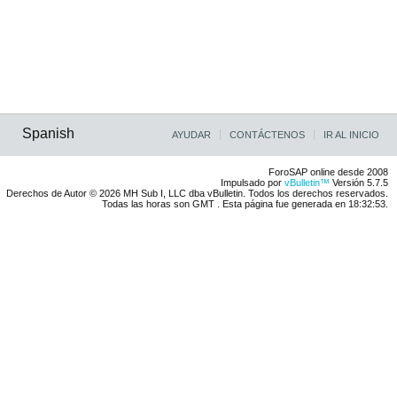
Spanish
AYUDAR
CONTÁCTENOS
IR AL INICIO
ForoSAP online desde 2008
Impulsado por
vBulletin™
Versión 5.7.5
Derechos de Autor © 2026 MH Sub I, LLC dba vBulletin. Todos los derechos reservados.
Todas las horas son GMT . Esta página fue generada en 18:32:53.